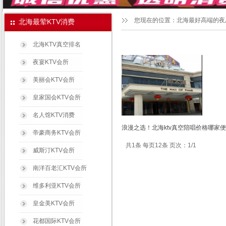
您现在的位置：
北海最好高端的夜
北海最荤KTV消费
北海KTV真空排名
夜宴KTV会所
美丽会KTV会所
皇家国会KTV会所
名人馆KTV消费
浪漫之选！北海ktv真空陪唱价格哪家便
帝豪商务KTV会所
共1条 每页12条 页次：1/1
威斯汀KTV会所
南洋百老汇KTV会所
维多利亚KTV会所
皇金美KTV会所
花都国际KTV会所