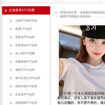
北海最荤KTV消费
您现在的位置：
北海最好高端的夜总
放荤KTV陪唱公主多排名
北海KTV真空排名
夜宴KTV会所
美丽会KTV会所
皇家国会KTV会所
名人馆KTV消费
帝豪商务KTV会所
威斯汀KTV会所
南洋百老汇KTV会所
维多利亚KTV会所
KTV是一个令人流连忘返的地
皇金美KTV会所
醇的酒水。没有人是不喜欢漂亮
前凸后翘的，有不肥不胖的，满
花都国际KTV会所