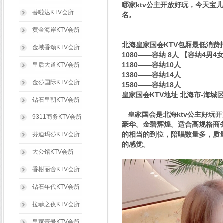
哪家ktv公主开放好玩，今天宝儿
菩啦达KTV会所
名。
黄金海岸KTV会所
北海皇家国会KTV包厢最低消费
金域香颂KTV会所
1080——容纳 8人 【容纳4男4
1180——容纳10人
皇后大道KTV会所
1380——容纳14人
金莎国际KTV会所
1580——容纳18人
皇家国会KTV地址 北海市-海城区
钻石皇朝KTV会所
皇家国会是北海ktv公主好玩
9311商务KTV会所
豪华。金碧辉煌。适合高规格商务
的相当的到位，陪唱数量多，质
芬迪玛莎KTV会所
的感觉。
大公馆KTV会所
香榭丽舍KTV会所
钻石年代KTV会所
拉菲之夜KTV会所
皇家壹号KTV会所