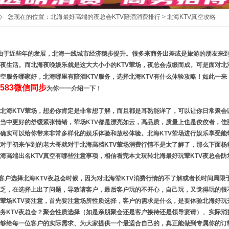
您现在的位置：
北海最好高端的夜总会KTV陪酒消费排行
> 北海KTV真空攻略
由于近些年的发展，北海一线城市经济稳步提升。很多来商务出差或是旅游的朋友来
夜生活。而北海夜晚娱乐就是这大大小小的KTV荤场，夜总会点缀而成。可是面对北
真空服务哪家好，北海哪里有陪酒KTV服务，选择北海KTV有什么体验攻略！如此一来
5583微信同步
为你一一介绍一下！
海KTV荤场，想必你肯定是非常想了解，而且都是耳熟能详了，可以让你日常聚会
当中更好的舒缓紧张情绪，荤场KTV都是漂亮如云，高品质，质量上也是佼佼者，佳
确实可以给你带来非常多样化的娱乐体验和放松体验。北海KTV荤场进行娱乐享受能
对于初来乍到的老大哥就对于北海高档KTV荤场消费行情不是太了解了，那么下面杨敏15
海高端出名KTV真空有哪些注意事项，相信看完本文玩转北海最好玩荤KTV夜总会防
户选择北海KTV夜总会时候，因为对北海荤KTV消费行情的不了解或者长时间局限
乏，在选择上出了问题，导致请客户，最后客户玩的不开心，自己玩，又觉得玩的很
荤场KTV要注意，首先要注意场所性质选择，客户的需求是什么，是要体验北海好玩
务KTV夜总会？聚会性质选择（如是亲朋聚会还是客户接待还是领导宴请）、实际消
够给每一位客户的实际需求、为大家提供一个最适合自己的，真正能做到专属你的订