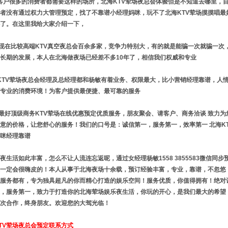
户很多的消费者都需要这样‌‌的场所，北海KTV荤场夜总会体验但是不知道去哪里，
者没有通过权力大管理预定，找了不靠谱小经理妈咪，玩不了北海KTV荤场摸摸唱最
了。在这里我给大家介绍一下，
在比较高端KTV真空夜总会百余多家，竞争力特别大，有的就是能骗一次就骗一次
长期的发展，本人在北海做夜场已经差不多10年了，相信我们权威和专业
TV荤场夜总会经理及总经理都和杨敏有着业务、权限最大，比小营销经理靠谱，人
专业的消费环境！为客户提供最便捷、最可靠的服务
好顶级商务KTV荤场在线优惠预定优质服务，朋友聚会、请客户、商务洽谈 致力为
意的价格，让您舒心的服务！我们的口号是：诚信第一，服务第一，效率第一 北海K
咪经理靠谱
生活如此丰富，怎么不让人流连忘返呢，通过女经理杨敏1558 3855583微信同步
一定会很嗨皮的！本人从事于北海夜场十余载，预订经验丰富，专业，靠谱，不忽悠
服务都有，专为独具超凡的你而精心打造的娱乐空间！服务优质，你值得拥有！绝对
，服务第一，致力于打造你的北海荤场娱乐夜生活，你玩的开心，是我们最大的希望
次合作，终身朋友。欢迎您的大驾光临！
TV荤场夜总会预定联系方式