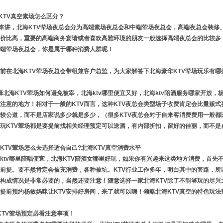
TV真空素场怎么区分？
讲，北海KTV荤场夜总会分为高端素场夜总会和中端荤场夜总会，高端夜总会装修
价比高，重要的高端商务宴请或者喜欢高雅环境的朋友一般选择高端夜总会的比较多
端荤场夜总会，你是属于哪种消费人群呢！
前在北海KTV荤场夜总会带组兼客户总监，为大家解答下北海豪华KTV荤场玩乐有
北海KTV荤场如何避免被宰，北海ktv哪里便宜又好，北海ktv陪酒服务哪家开放，
注意的地方！相对于一般的KTV而言，这种KTV夜总会类型场子收费肯定会比量贩
较公道，而不是店家说多少就是多少，（很多KTV夜总会对于自来客消费费用一般都
玩KTV荤场都是要提前找相关经理预定可以送酒，有内部折扣，留好的佳丽，而不是
TV荤场怎么去选择适合自己?北海KTV真空消费水平
tv哪里陪唱便宜，北海KTV陪酒女哪里好玩，如果你有兴趣来这类地方消费，首先
是前提。要不然肯定会被充消费，各种被坑。KTV行业工作多年，明白其中的套路，
构成情况是非常必要的，当然还要注意！随意选择一家北海KTV除了不能够玩的尽兴
提前预约杨敏妈咪让KTV安排好房间，来了就可以嗨！领略北海KTV真空的特色玩法
TV荤场预定必看注意事项！