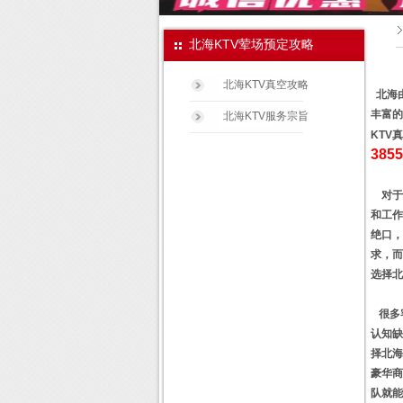
北海KTV荤场预定攻略
北海KTV真空攻略
北海
丰富的
北海KTV服务宗旨
KTV
385
对于北
和工作
绝口，
求，而
选择北
很多客
认知缺
择北海
豪华商
队就能