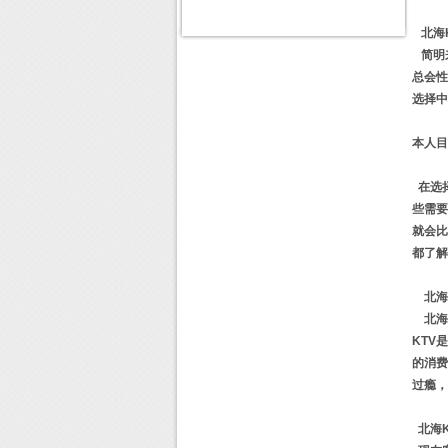
北海K
简明来
总会性
选择中
本人目
在选择
些需要
就会比
都了解
北海K
北海k
KTV
的消费
过瘾，
北海K