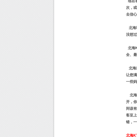
现在客
次，或
去信心
北海现
没想过
北海K
全、最
北海最
让您满
一些妈
北海夜
开，你
间该有
客至上
错，一
北海K