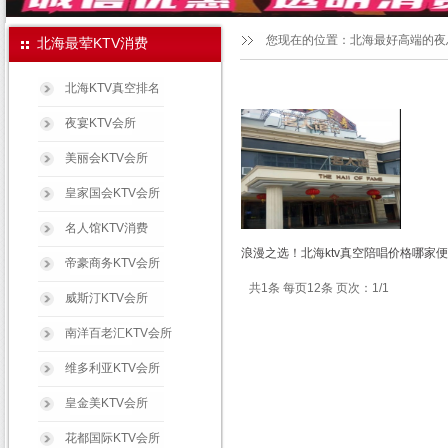
您现在的位置：
北海最好高端的夜
北海最荤KTV消费
北海KTV真空排名
夜宴KTV会所
美丽会KTV会所
皇家国会KTV会所
名人馆KTV消费
浪漫之选！北海ktv真空陪唱价格哪家便
帝豪商务KTV会所
共1条 每页12条 页次：1/1
威斯汀KTV会所
南洋百老汇KTV会所
维多利亚KTV会所
皇金美KTV会所
花都国际KTV会所