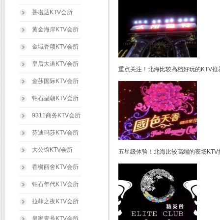
菩啦达KTV会所
黄金海岸KTV会所
金域香颂KTV会所
皇后大道KTV会所
重点关注！北海比较高档好玩的KTV推
金莎国际KTV会所
钻石皇朝KTV会所
9311商务KTV会所
芬迪玛莎KTV会所
大公馆KTV会所
五星级体验！北海比较高端的夜场KTV
香榭丽舍KTV会所
钻石年代KTV会所
拉菲之夜KTV会所
皇家壹号KTV会所